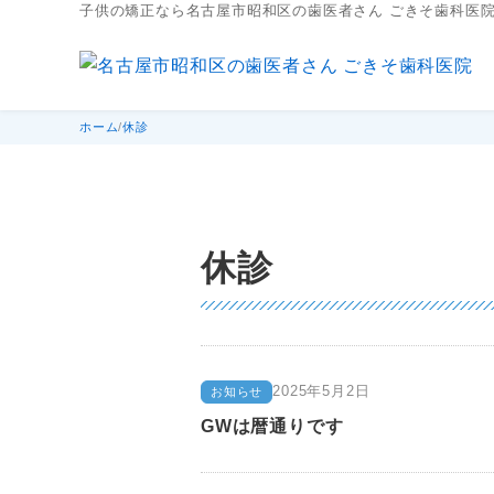
子供の矯正なら名古屋市昭和区の歯医者さん ごきそ歯科医
ご
ホーム
休診
き
そ
歯
科
医
院
休診
G
W
2025年5月2日
お知らせ
G
2
W
は
GWは暦通りです
0
休
診
2
暦
ご
5
き
通