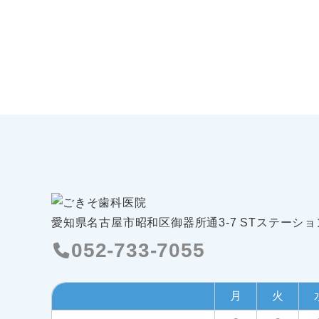
年
そ
り
5
歯
で
月
科
2
す
医
日
院
愛知県名古屋市昭和区御器所通3-7
STステーショ
052-733-7055
月
火