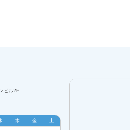
ンビル2F
水
木
金
土