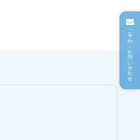
ご
予
約
・
お
問
い
合
わ
せ