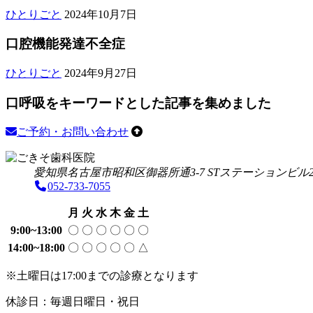
17
き
ご
ご
の
2024
わ
ど
受
矯
口
ひとりごと
2024年10月7日
日
年
そ
き
き
チ
る
も
け
正
腔
10
歯
そ
ご
そ
ェ
の
口
口腔機能発達不全症
検
機
月
科
歯
き
歯
ッ
で
治
査
能
7
医
科
そ
科
ク
す
2024
療
発
口
口
ひとりごと
2024年9月27日
日
院
年
医
歯
医
ポ
か？？
我
達
腔
呼
9
院
科
院
イ
が
不
口呼吸をキーワードとした記事を集めました
機
吸
月
医
ン
家
全
能
子
27
院
ト
の
症
発
ど
口
ご予約・お問い合わせ
日
と
子
子
達
も
呼
対
ご
供
ど
不
吸
愛知県名古屋市昭和区御器所通3-7
STステーションビル2
策
き
で
も
全
を
052-733-7055
で
そ
す
歯
症
キ
(^^)/
す
歯
並
ー
月
火
水
木
金
土
科
び
ワ
9:00~13:00
〇
〇
〇
〇
〇
〇
ご
医
ー
き
院
14:00~18:00
〇
〇
〇
〇
〇
△
ド
そ
と
※土曜日は17:00までの診療となります
歯
し
科
た
休診日：毎週日曜日・祝日
医
記