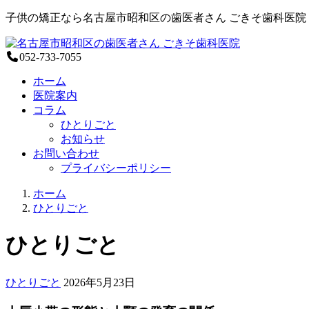
子供の矯正なら名古屋市昭和区の歯医者さん ごきそ歯科医院
052-733-7055
ホーム
医院案内
コラム
ひとりごと
お知らせ
お問い合わせ
プライバシーポリシー
ご
ホーム
き
ひとりごと
そ
歯
ひとりごと
科
医
院
2026
す
ひとりごと
2026年5月23日
年
き
5