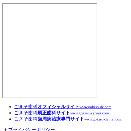
院
事
を
集
め
ま
し
た
ごきそ歯科
オフィシャルサイト
www.gokiso-dc.com
ごきそ歯科
矯正歯科サイト
www.gokiso-kyosei.com
ごきそ歯科
歯周病治療専門サイト
www.gokiso-dental.com
プライバシーポリシー