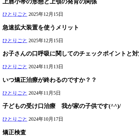
上唇小帯の形態と上顎の発育の関係
っ
月
ぱ
23
2025
上
上
子
ひとりごと
2025年12月15日
日
年
唇
唇
ど
12
小
急速拡大装置を使うメリット
小
も
月
帯
帯
の
15
2025
歯
の
矯
急
チ
ひとりごと
2025年12月15日
日
年
並
形
正
速
ェ
12
び
態
急
お子さんの口呼吸に関してのチェックポイントと対
拡
ッ
月
ご
と
速
大
ク
15
き
2024
上
拡
装
ポ
お
い
ひとりごと
2024年11月13日
日
年
そ
顎
大
置
イ
子
つ
11
歯
の
装
を
ン
いつ矯正治療が終わるのですか？？
さ
終
月
科
発
置
使
ト
ん
わ
13
医
ご
育
2024
う
口
の
る
い
反
ひとりごと
2024年11月5日
日
年
院
き
の
メ
呼
口
子
つ
対
11
そ
関
リ
吸
呼
ど
子どもの受け口治療 我が家の子供です(^^)/
矯
咬
月
歯
係
ッ
注
吸
も
正
合
5
科
ト
意
2024
に
期
治
受
子
検
ひとりごと
2024年10月17日
日
年
医
事
関
間
療
け
ど
査
10
院
項
し
矯
が
口
矯正検査
も
矯
月
ご
て
正
終
子
の
正