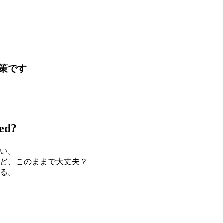
策です
ied?
い。
ど、このままで大丈夫？
る。