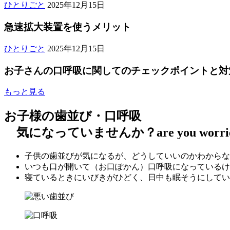
23
2025
療
上
上
子
ひとりごと
2025年12月15日
日
年
時
唇
唇
ど
12
間
小
急速拡大装置を使うメリット
小
も
月
の
帯
帯
の
15
2025
お
歯
の
矯
急
チ
ひとりごと
2025年12月15日
日
年
知
並
形
正
速
ェ
12
ら
び
態
急
お子さんの口呼吸に関してのチェックポイントと対
拡
ッ
月
ご
せ
と
速
大
ク
15
き
上
拡
装
ポ
お
もっと見る
日
そ
顎
大
置
イ
子
歯
の
装
を
ン
さ
お子様の歯並び・口呼吸
科
発
置
使
ト
ん
気になっていませんか？
are you worr
医
ご
育
う
口
の
院
き
の
メ
呼
口
そ
関
リ
吸
子供の歯並びが気になるが、どうしていいのかわからな
呼
歯
係
ッ
注
いつも口が開いて（お口ぽかん）口呼吸になっているけ
吸
科
ト
意
寝ているときにいびきがひどく、日中も眠そうにしてい
に
医
事
関
院
項
し
ご
て
き
の