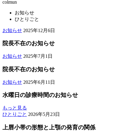
colmun
お知らせ
ひとりごと
ご
2025
お知らせ
2025年12月6日
年
き
12
そ
院長不在のお知らせ
月
歯
6
科
ご
2025
院
お知らせ
2025年7月1日
日
年
医
き
長
7
院
そ
院長不在のお知らせ
不
月
歯
在
1
科
ご
2025
の
院
お知らせ
2025年6月11日
日
年
医
き
お
長
6
院
そ
知
水曜日の診療時間のお知らせ
不
月
歯
ら
在
11
科
せ
の
水
もっと見る
日
医
2026
お
曜
す
ひとりごと
2026年5月23日
年
院
知
日
き
5
ら
上唇小帯の形態と上顎の発育の関係
の
っ
月
せ
診
ぱ