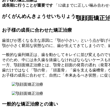
お子様の矯正治療は
成長期に行うことが重要です
「12歳までに正しい噛み合わせ
がくがんめんきょうせいちりょう
顎顔面矯正
お子様の成長に合わせた矯正治療
歯並びが悪くなる主な原因に「顎が小さい」という点が挙げ
顎が小さく窮屈な状態なのに、歯が生えてきてしまうので、
一般的な歯列矯正は、歯を動かしてキレイに並び変えるので
そのため、中には永久歯を抜歯しなければならないケースも
一方、顎顔面矯正治療とは、顎骨と顔面の発育の遅れ（発育
歯だけではなく「顎の骨」「頭蓋骨」「歯を支える歯槽骨」
お子様の成長に合わせて、自然に「本来あるべき状態」に促
一般的な矯正治療との違い