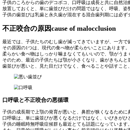
そ
チ
子供のころからの歯のデコボコ、口呼吸は成長と共に自然治
歯
ェ
放置しておくと、単に歯並びだけの問題ではなく、呼吸、姿
科
ッ
子供の歯並びは乳歯と永久歯が混在する混合歯列期には必ず
医
ク
院
ポ
不正咬合の原因
cause of malocclusion
イ
ン
最近では、子供たちのむし歯が減ってきていますが、一方で
ト
その原因の1つは、現代の食べ物が柔らかいことにあります。
と
柔らかい食べ物はしっかり噛まなくてもいいので、顎がうま
対
そのため、最近の子供たちは顎が小さくなり、歯がきちんと
策
歯並びが悪いと、見た目だけでなく、食べることや話すこと
で
す
口呼吸と不正咬合の悪循環
子供の成長期で上顎の発育が悪いと、鼻腔が狭くなるために
口呼吸は、単に歯並びが悪くなるだけではなく、いびきがひ
子供の睡眠時無呼吸症候群も最近とても話題になっています