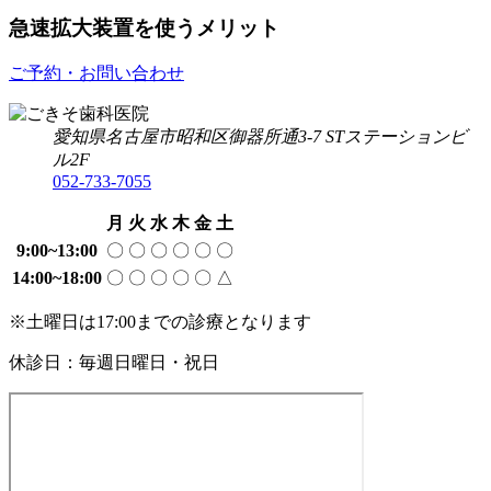
ど
12
急速拡大装置を使うメリット
も
月
の
15
矯
急
ご予約・お問い合わせ
日
正
速
急
拡
愛知県名古屋市昭和区御器所通3-7
STステーションビ
速
大
ル2F
拡
装
052-733-7055
大
置
装
を
月
火
水
木
金
土
置
使
9:00~13:00
〇
〇
〇
〇
〇
〇
ご
う
き
14:00~18:00
〇
〇
〇
〇
〇
△
メ
そ
リ
※土曜日は17:00までの診療となります
歯
ッ
科
ト
休診日：毎週日曜日・祝日
医
院