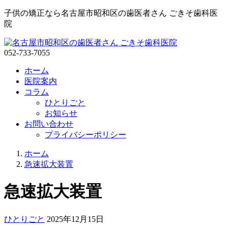
子供の矯正なら名古屋市昭和区の歯医者さん ごきそ歯科医
院
052-733-7055
ホーム
医院案内
コラム
ひとりごと
お知らせ
お問い合わせ
プライバシーポリシー
ご
ホーム
き
急速拡大装置
そ
歯
急速拡大装置
科
医
院
2025
子
ひとりごと
2025年12月15日
年