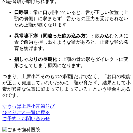
の悪習癖が挙げられます。
口呼吸
：常に口が開いていると、舌が正しい位置（上
顎の裏側）に収まらず、舌からの圧力を受けられない
ため上顎が狭くなります。
異常嚥下癖（間違った飲み込み方）
：飲み込むときに
舌で前歯を押し出すような癖があると、正常な顎の発
育を妨げます。
指しゃぶりの長期化
：上顎の骨の形をダイレクトに変
形させてしまう原因になります。
つまり、上唇小帯そのものの問題だけでなく、「お口の機能
が正しく発達していないために、顎が育たず、結果として小
帯が異常な位置に留まってしまっている」という場合もある
のです。
すきっぱ
上唇小帯
歯並び
ひとりごと一覧に戻る
ご
ご予約・お問い合わせ
き
そ