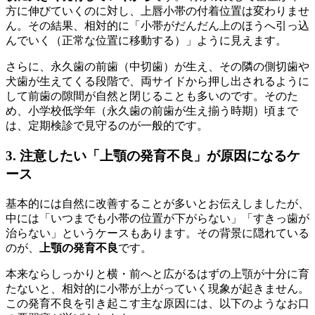
方に伸びていくのに対し、上唇小帯の付着位置は変わりませ
ん。その結果、相対的に「小帯がだんだん上のほうへ引っ込
んでいく（正常な位置に移動する）」ように見えます。
さらに、永久歯の前歯（中切歯）が生え、その隣の側切歯や
犬歯が生えてくる段階で、両サイドから押し出されるように
して前歯の隙間が自然と閉じることも多いのです。そのた
め、小学校低学年（永久歯の前歯が生え揃う時期）頃まで
は、定期検診で見守るのが一般的です。
3. 注意したい「上顎の発育不良」が原因になるケ
ース
基本的には自然に改善することが多いとお伝えしましたが、
中には「いつまでも小帯の位置が下がらない」「すきっ歯が
治らない」というケースもあります。その背景に隠れている
のが、
上顎の発育不良
です。
本来ならしっかりと横・前へと広がるはずの上顎が十分に育
たないと、相対的に小帯が上がっていく現象が起きません。
この発育不良を引き起こす主な原因には、以下のようなお口