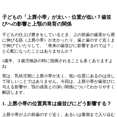
23
日
子どもの「上唇小帯」が太い・位置が低い？歯並
びへの影響と上顎の発育の関係
子どもの仕上げ磨きをしているとき、上の前歯の歯茎から唇
に伸びる筋（上唇小帯）が太かったり、歯と歯のすぐ近くま
で伸びていたりして、「将来の歯並びに影響するのでは？」
と心配になったことはありませんか？
1歳半、３歳児検診の時に指摘されることも多くありますよ
ね
実は、乳幼児期に上唇小帯が太く、低い位置にあるのは決し
て珍しいことではありません。今回は、上唇小帯が歯並びに
与える影響や、顎の成長との深い関係についてわかりやすく
解説します。
1. 上唇小帯の位置異常は歯並びにどう影響する？
上唇小帯が上の前歯のすぐ近く、あるいは裏側まで入り込む