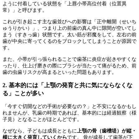
ように付着している状態を「上唇小帯高位付着（位置異
常）」と呼びます。
これが引き起こす主な歯並びへの影響は「正中離開（せいち
ゅうりかい）」、つまり上の前歯の真ん中に隙間が空いてし
まう（すきっ歯）状態です。太い筋が邪魔をして、左右の前
歯が中央に寄ってくるのをブロックしてしまうことが原因で
す。
また、小帯が引っ張られることで歯茎に炎症が起きやすくな
ったり、仕上げ磨きの際にブラシが当たって痛がるため、前
歯の虫歯リスクが高まるといった問題もあります。
2. 基本的には「上顎の発育と共に気にならなくな
る」ことが多い
「今すぐ切開などの手術が必要なの？」と不安になるかもし
れませんが、乳歯の時期であれば、基本的には経過観察（様
子見）となることがほとんどです。
なぜなら、子どもは成長とともに
上顎の骨（歯槽堤）が縦・
横に大きく発育していくから
です。 骨が成長して歯茎が下