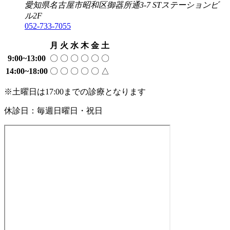
愛知県名古屋市昭和区御器所通3-7
STステーションビ
歯
ル2F
科
052-733-7055
医
院
月
火
水
木
金
土
9:00~13:00
〇
〇
〇
〇
〇
〇
14:00~18:00
〇
〇
〇
〇
〇
△
※土曜日は17:00までの診療となります
休診日：毎週日曜日・祝日