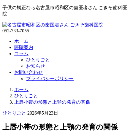
子供の矯正なら名古屋市昭和区の歯医者さん ごきそ歯科医
院
052-733-7055
ホーム
医院案内
コラム
ひとりごと
お知らせ
お問い合わせ
プライバシーポリシー
ご
ホーム
き
ひとりごと
そ
上唇小帯の形態と上顎の発育の関係
歯
2026
ひとりごと
2026年5月23日
科
年
医
5
上唇小帯の形態と上顎の発育の関係
院
月